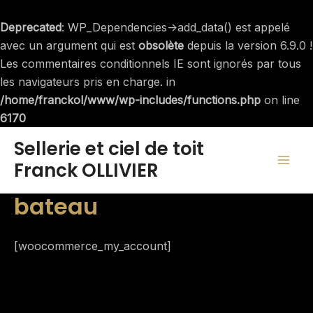
Aller
au
Deprecated
: WP_Dependencies->add_data() est appelé
contenu
avec un argument qui est
obsolète
depuis la version 6.9.0 !
Les commentaires conditionnels IE sont ignorés par tous
les navigateurs pris en charge. in
/home/franckol/www/wp-includes/functions.php
on line
6170
MAI
Sellerie et ciel de toit
Franck OLLIVIER
ME
bateau
[woocommerce_my_account]